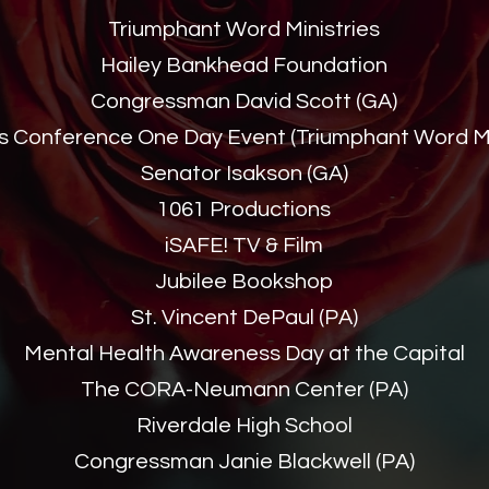
Triumphant Word Ministries
Hailey Bankhead Foundation
Congressman David Scott (GA)
 Conference One Day Event (Triumphant Word Min
Senator Isakson (GA)
1061 Productions
iSAFE! TV & Film
Jubilee Bookshop
St. Vincent DePaul (PA)
Mental Health Awareness Day at the Capital
The CORA-Neumann Center (PA)
Riverdale High School
Congressman Janie Blackwell (PA)