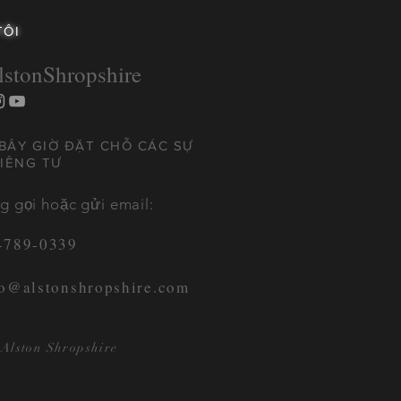
TÔI
stonShropshire
BÂY GIỜ ĐẶT CHỖ CÁC SỰ
RIÊNG TƯ
ng gọi hoặc gửi email:
-789-0339
o@alstonshropshire.com
Alston Shropshire