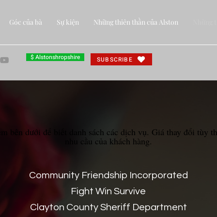
Góc của bà
Sự kiện
Những thiên thần của Alston
Những t
$ Alstonshropshire
SUBSCRIBE
m bên dưới để biết danh sách các dịch vụ. Giá thay đổi tùy t
nhu cầu của khách hàng.
Community Friendship Incorporated
Fight Win Survive
Clayton County Sheriff Department