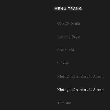
MENU TRANG
Gặp gỡ tác giả
Landing Page
Góc của bà
Sự kiện
Những thiên thần của Alston
Những thiên thần của Alston
Tiếp xúc