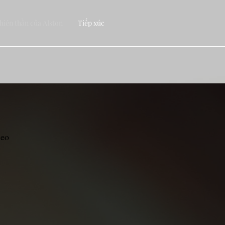
hiên thần của Alston
Tiếp xúc
heo