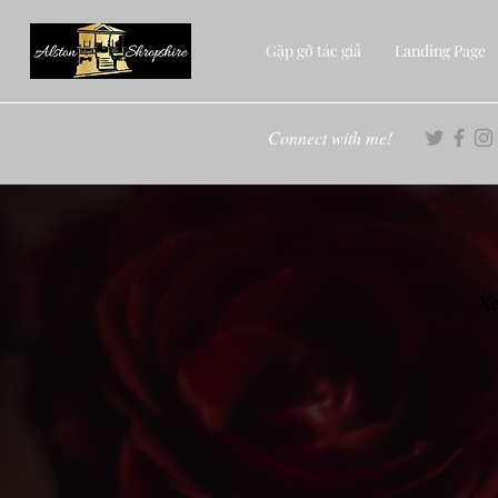
Gặp gỡ tác giả
Landing Page
Connect with me!
Xe