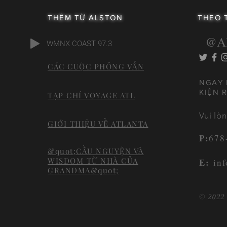
THÊM TỪ ALSTON
THEO 
@Al
WMNX COAST 97.3
CÁC CUỘC PHỎNG VẤN
NGAY 
KIỆN 
TẠP CHÍ VOYAGE ATL
Vui lò
GIỚI THIỆU VỀ ATLANTA
P:
678
&quot;CẦU NGUYỆN VÀ
WISDOM TỪ NHÀ CỦA
E:
inf
GRANDMA&quot;
© 2022 