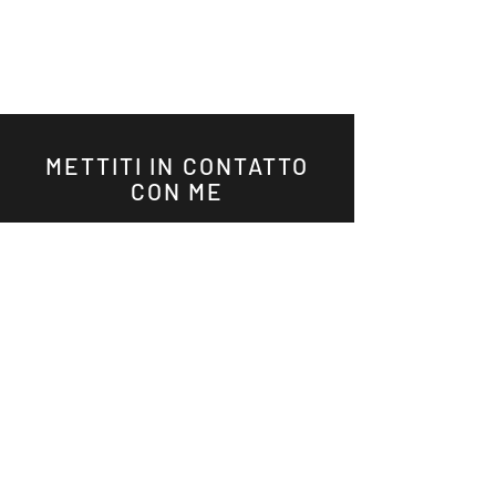
METTITI IN CONTATTO
CON ME
@Alston Shropshire
PRENOTA SUBITO EVENTI PRIVATI
Si prega di chiamare o inviare
un&#39;e-mail:
P:
678-789-0339
E:
info@alstonshropshire.com