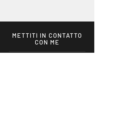
METTITI IN CONTATTO
CON ME
@Alston Shropshire
PRENOTA SUBITO EVENTI PRIVATI
Si prega di chiamare o inviare
un&#39;e-mail:
P:
678-789-0339
E:
info@alstonshropshire.com