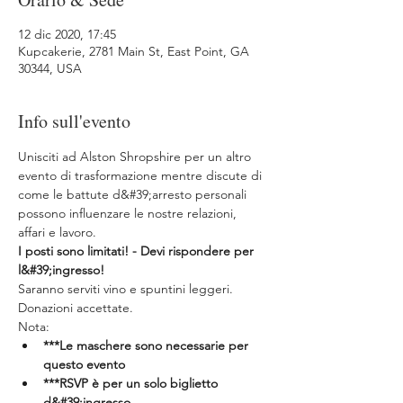
12 dic 2020, 17:45
Kupcakerie, 2781 Main St, East Point, GA
30344, USA
Info sull'evento
Unisciti ad Alston Shropshire per un altro 
evento di trasformazione mentre discute di 
come le battute d&#39;arresto personali 
possono influenzare le nostre relazioni, 
affari e lavoro. 
I posti sono limitati! - Devi rispondere per 
l&#39;ingresso!
Saranno serviti vino e spuntini leggeri. 
Donazioni accettate.
Nota: 
***Le maschere sono necessarie per 
questo evento
***RSVP è per un solo biglietto 
d&#39;ingresso