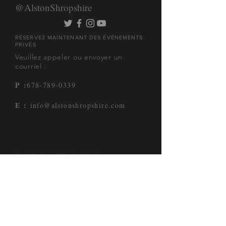
@AlstonShropshire
RÉSERVEZ MAINTENANT DES ÉVÉNEMENTS
PRIVÉS
Veuillez appeler ou envoyer un
courriel :
P :
678-789-0339
E :
info@alstonshropshire.com
PLUS D&#39;ALSTON
WMNX COAST 97.3
MAGAZINE VOYAGE ATL
CRI ATLANTA